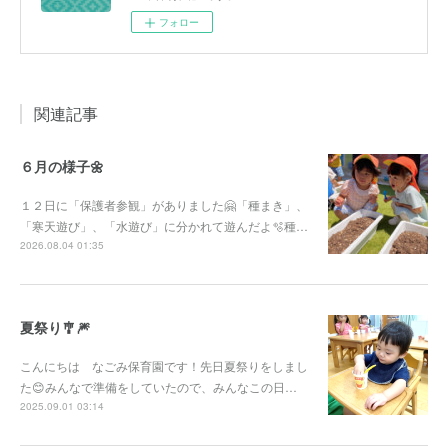
フォロー
関連記事
６月の様子🌼
１２日に「保護者参観」がありました🤗「種まき」、
「寒天遊び」、「水遊び」に分かれて遊んだよ🫧種…
2026.08.04 01:35
夏祭り🎐🎆
こんにちは なごみ保育園です！先日夏祭りをしまし
た😊みんなで準備をしていたので、みんなこの日…
2025.09.01 03:14