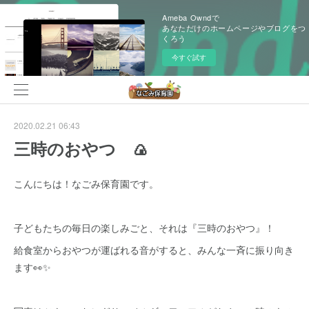
Ameba Owndで
あなただけのホームページやブログをつ
くろう
今すぐ試す
2020.02.21 06:43
三時のおやつ 🍙
こんにちは！なごみ保育園です。
子どもたちの毎日の楽しみごと、それは『三時のおやつ』！
給食室からおやつが運ばれる音がすると、みんな一斉に振り向き
ます👀✨