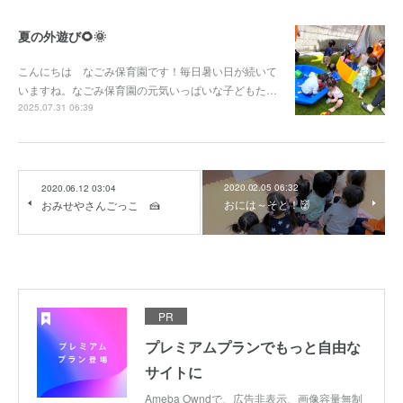
夏の外遊び🌻🌞
こんにちは なごみ保育園です！毎日暑い日が続いて
いますね。なごみ保育園の元気いっぱいな子どもた…
2025.07.31 06:39
2020.02.05 06:32
2020.06.12 03:04
おには～そと！👹
おみせやさんごっこ 🍰
PR
プレミアムプランでもっと自由な
サイトに
Ameba Owndで、広告非表示、画像容量無制